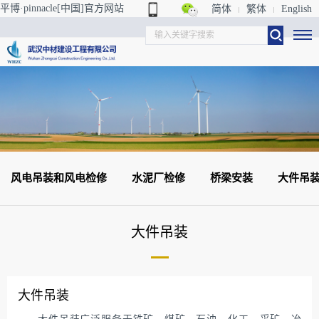
平博·pinnacle[中国]官方网站
简体
繁体
English
风电吊装和风电检修
水泥厂检修
桥梁安装
大件吊
大件吊装
其他项目
大件吊装