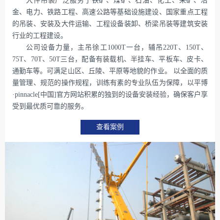
大件吊装广泛服务于铁矿、煤矿、石油、化工、采矿、冶
金、电力、铁路工程、高速公路等基础设施建设、国家重点工程
的吊装、安装及大件运输、工程设备装卸、桥梁吊装等建筑安装
行业的工程建设。
公司设备力量，主吊徐工1000T一台，辅吊220T、150T、
75T、70T、50T三台，配备有装载机、半挂车、平板车、皮卡、
通勤车等。可满足山区、丘陵、平原等地貌的作业。 以全面的质
量管理、规范的操作规程，训练有素的专业队伍为保障，以平博
·pinnacle[中国]官方网站积累的独到的设备安装经验，确保客户享
受到最优质可靠的服务。
查看案例