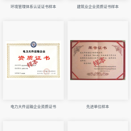
环境管理体系认证证书样本
建筑业企业资质证书样本
电力大件运输企业资质证书
先进单位样本