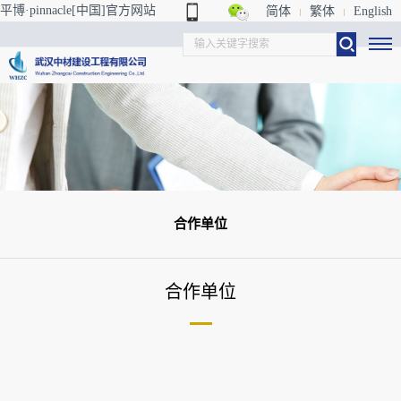
平博·pinnacle[中国]官方网站
简体
繁体
English
合作单位
合作单位